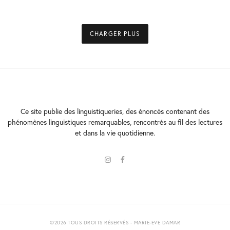
24
JANVIER
2018
CHARGER PLUS
Ce site publie des linguistiqueries, des énoncés contenant des
phénomènes linguistiques remarquables, rencontrés au fil des lectures
et dans la vie quotidienne.
©2026 TOUS DROITS RÉSERVÉS - MARIE-EVE DAMAR