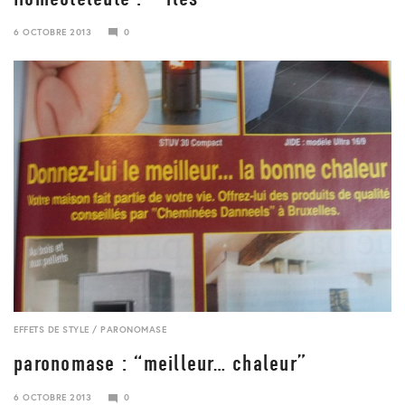
6 OCTOBRE 2013
0
24
JANVIER
2018
EFFETS DE STYLE
/
PARONOMASE
paronomase : “meilleur… chaleur”
6 OCTOBRE 2013
0