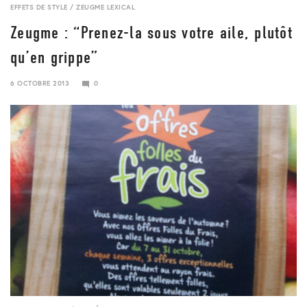
EFFETS DE STYLE
/
ZEUGME LEXICAL
Zeugme : “Prenez-la sous votre aile, plutôt
qu’en grippe”
6 OCTOBRE 2013
0
24
JANVIER
2018