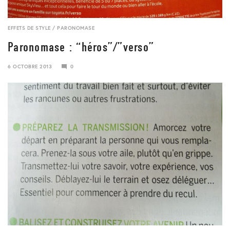
EFFETS DE STYLE
/
PARONOMASE
Paronomase : “héros”/”verso”
6 OCTOBRE 2013
0
24
JANVIER
2018