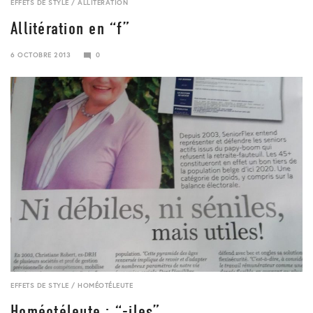
EFFETS DE STYLE
/
ALLITÉRATION
Allitération en “f”
6 OCTOBRE 2013
0
24
JANVIER
2018
EFFETS DE STYLE
/
HOMÉOTÉLEUTE
Homéotéleute : “-iles”