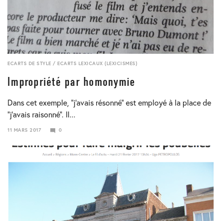
ECARTS DE STYLE
/
ECARTS LEXICAUX (LEXICISMES)
Impropriété par homonymie
Dans cet exemple, “j’avais résonné” est employé à la place de
“j’avais raisonné”. Il...
11 MARS 2017
0
23
JANVIER
2018