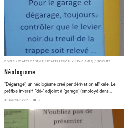
DIVERS
/
ECARTS DE STYLE
/
ECARTS LEXICAUX (LEXICISMES)
/
INSOLITE
Néologisme
“Dégarage”, un néologisme créé par dérivation affixale. Le
préfixe inversif “dé-” adjoint à “garage” (employé dans...
31 JANVIER 2017
0
23
JANVIER
2018