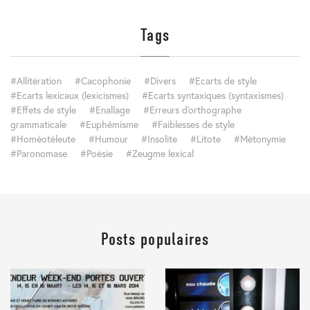
Tags
Allitération
Cacophonie
Divers
Ecarts de style
Ecarts lexicaux (lexicismes)
Ecarts syntaxiques (syntaxismes)
Effets de style
Enallage
Erreurs d'orthographe
grammaticale
Euphémisme
Faiblesses de style
Homéotéleute
Humour
Insolite
Litote
Métonymie
Paronomase
Poésie
Zeugme lexical
Posts populaires