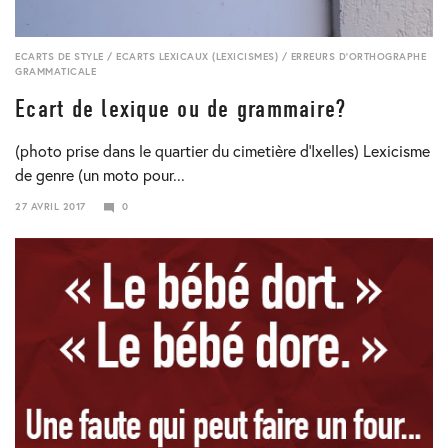
ECARTS DE STYLE
/
ECARTS LEXICAUX (LEXICISMES)
/
ERREURS D'ORTHOGRAPHE
GRAMMATICALE
Ecart de lexique ou de grammaire?
(photo prise dans le quartier du cimetière d’Ixelles) Lexicisme
de genre (un moto pour...
27 AVRIL 2017
0
23
JANVIER
2018