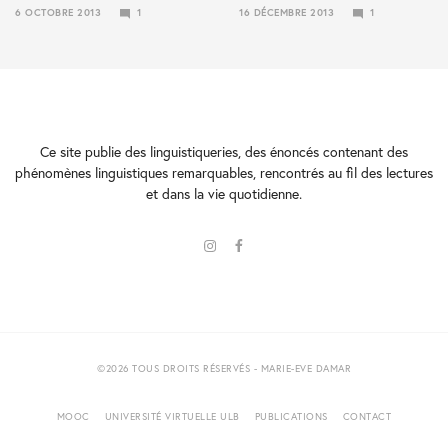
6 OCTOBRE 2013
1
16 DÉCEMBRE 2013
1
24
10
JANVIER
NOVEMBRE
2018
2018
Ce site publie des linguistiqueries, des énoncés contenant des
phénomènes linguistiques remarquables, rencontrés au fil des lectures
et dans la vie quotidienne.
©2026 TOUS DROITS RÉSERVÉS - MARIE-EVE DAMAR
MOOC
UNIVERSITÉ VIRTUELLE ULB
PUBLICATIONS
CONTACT