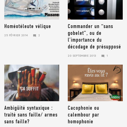
Homéotéleute vélique
Commander un “sans
gobelet”, ou de
25 FÉVRIER 2014
2
l’importance du
24
JANVIER
décodage de présupposé
2018
20 SEPTEMBRE 2013
1
24
JANVIER
2018
Ambigüité syntaxique :
Cacophonie ou
traité sans faille/ armes
calembour par
sans faille?
homophonie