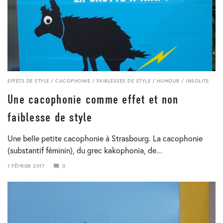
EFFETS DE STYLE
/
CACOPHONIE
/
FAIBLESSES DE STYLE
/
HUMOUR
/
INSOLITE
Une cacophonie comme effet et non
faiblesse de style
Une belle petite cacophonie à Strasbourg. La cacophonie
(substantif féminin), du grec kakophonia, de...
1 FÉVRIER 2017
0
23
JANVIER
2018