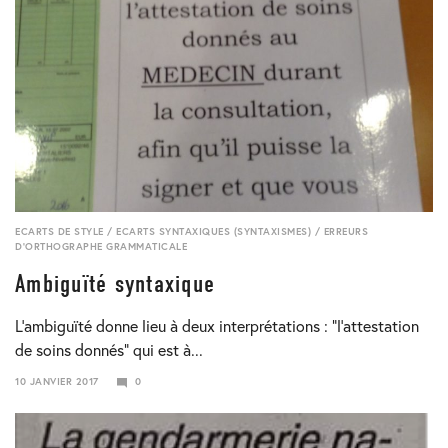
ECARTS DE STYLE
/
ECARTS SYNTAXIQUES (SYNTAXISMES)
/
ERREURS
D'ORTHOGRAPHE GRAMMATICALE
Ambiguïté syntaxique
L’ambiguïté donne lieu à deux interprétations : “l’attestation
de soins donnés” qui est à...
10 JANVIER 2017
0
23
JANVIER
2018