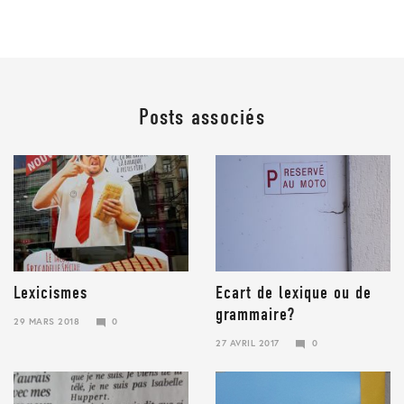
Posts associés
Lexicismes
Ecart de lexique ou de
grammaire?
29 MARS 2018
0
29
27 AVRIL 2017
0
MARS
23
2018
JANVIER
2018