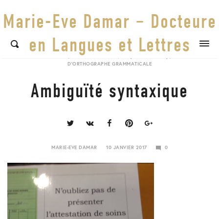
Marie-Eve Damar – Docteure
en Langues et Lettres
ECARTS DE STYLE
/
ECARTS SYNTAXIQUES (SYNTAXISMES)
/
ERREURS
D'ORTHOGRAPHE GRAMMATICALE
Ambiguïté syntaxique
Share
this
post
MARIE-EVE DAMAR
10 JANVIER 2017
0
23
JANVIER
2018