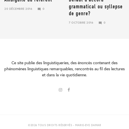
grammatical ou syllepse
20 DÉCEMBRE 2016
0
de genre?
19
MARS
2019
7 OCTOBRE 2016
0
23
JANVIER
2018
Ce site publie des linguistiqueries, des énoncés contenant des
phénomènes linguistiques remarquables, rencontrés au fil des lectures
et dans la vie quotidienne.
©2026 TOUS DROITS RÉSERVÉS - MARIE-EVE DAMAR