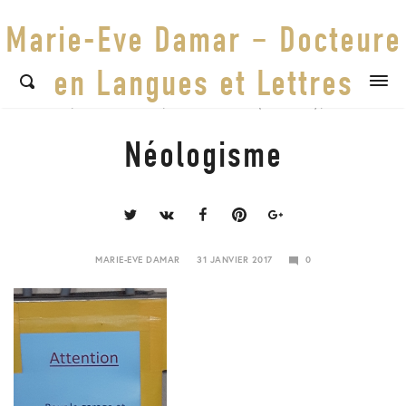
Marie-Eve Damar – Docteure
en Langues et Lettres
DIVERS
/
ECARTS DE STYLE
/
ECARTS LEXICAUX (LEXICISMES)
/
INSOLITE
Néologisme
Share
this
post
MARIE-EVE DAMAR
31 JANVIER 2017
0
23
JANVIER
2018