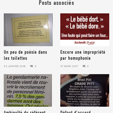
Posts associés
Un peu de poésie dans
Encore une impropriété
les toilettes
par homophonie
24 JANVIER 2018
0
19 MARS 2017
0
23
JANVIER
2018
Ambiguïté du référent
Défaut d’accord