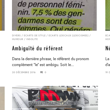
DIVERS
/
ECARTS DE STYLE
/
ECARTS LEXICAUX (LEXICISMES)
/
ECA
HUMOUR
/
INSOLITE
HO
Ambiguïté du référent
N
Dans la dernière phrase, le référent du pronom
La
complément “le” est ambigu. Soit le...
d’a
20 DÉCEMBRE 2016
0
19 
19
23
MARS
JAN
2019
201