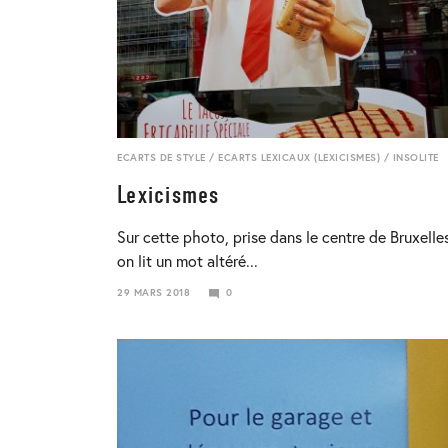
ECARTS DE STYLE
/
ECARTS LEXICAUX (LEXICISMES)
/
INSOLITE
Lexicismes
Sur cette photo, prise dans le centre de Bruxelle
on lit un mot altéré...
29 MARS 2018
0
29
MARS
2018