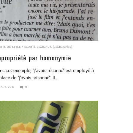
RTS DE STYLE
/
ECARTS LEXICAUX (LEXICISMES)
mpropriété par homonymie
ns cet exemple, “j’avais résonné” est employé à
place de “j’avais raisonné”. Il...
MARS 2017
0
VIER
8