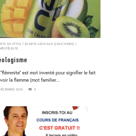
RTS DE STYLE
/
ECARTS LEXICAUX (LEXICISMES)
/
MÉOTÉLEUTE
éologisme
 “flémmite” est mot inventé pour signifier le fait
voir la flemme (mot familier...
DÉCEMBRE 2016
0
VIER
8