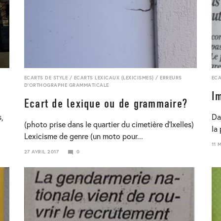
ECARTS DE STYLE
/
ECARTS LEXICAUX (LEXICISMES)
/
ERREURS
ECA
D'ORTHOGRAPHE GRAMMATICALE
I
Ecart de lexique ou de grammaire?
s,
Da
(photo prise dans le quartier du cimetière d’Ixelles)
la 
Lexicisme de genre (un moto pour...
11 
23
27 AVRIL 2017
0
23
JAN
JANVIER
201
2018