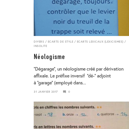
DIVERS
/
ECARTS DE STYLE
/
ECARTS LEXICAUX (LEXICISMES)
/
INSOLITE
Néologisme
“Dégarage”, un néologisme créé par dérivation
affixale. Le préfixe inversif “dé-” adjoint
à “garage” (employé dans...
31 JANVIER 2017
0
23
JANVIER
2018