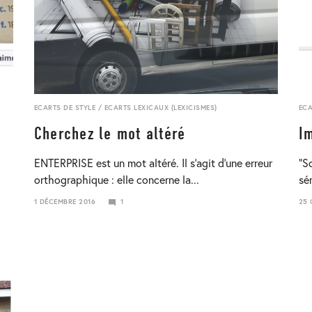
ECARTS DE STYLE
/
ECARTS LEXICAUX (LEXICISMES)
ECA
Cherchez le mot altéré
I
ENTERPRISE est un mot altéré. Il s’agit d’une erreur
“S
orthographique : elle concerne la...
sé
1 DÉCEMBRE 2016
1
25 
23
23
JANVIER
JAN
2018
201