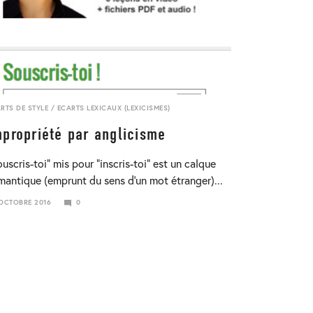
RTS DE STYLE
/
ECARTS LEXICAUX (LEXICISMES)
mpropriété par anglicisme
ouscris-toi” mis pour “inscris-toi” est un calque
mantique (emprunt du sens d’un mot étranger)...
OCTOBRE 2016
0
VIER
8