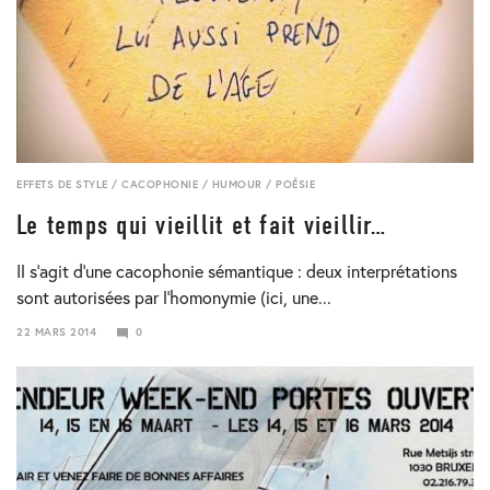
EFFETS DE STYLE
/
CACOPHONIE
/
HUMOUR
/
POÉSIE
Le temps qui vieillit et fait vieillir…
Il s’agit d’une cacophonie sémantique : deux interprétations
sont autorisées par l’homonymie (ici, une...
22 MARS 2014
0
24
JANVIER
2018