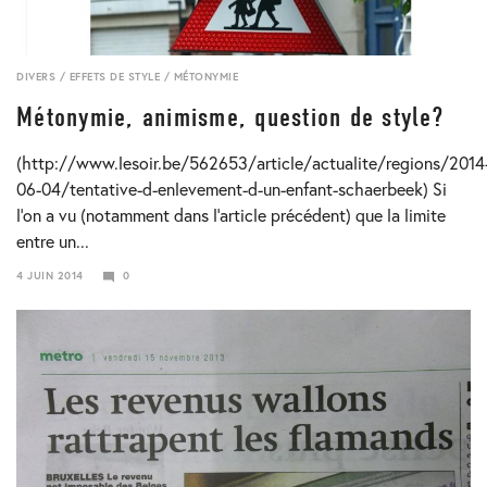
DIVERS
/
EFFETS DE STYLE
/
MÉTONYMIE
Métonymie, animisme, question de style?
(http://www.lesoir.be/562653/article/actualite/regions/2014
06-04/tentative-d-enlevement-d-un-enfant-schaerbeek) Si
l’on a vu (notamment dans l’article précédent) que la limite
entre un...
4 JUIN 2014
0
24
JANVIER
2018