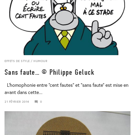
EFFETS DE STYLE
/
HUMOUR
Sans faute… © Philippe Geluck
L’homophonie entre “cent fautes” et “sans faute” est mise en
avant dans cette...
21 FÉVRIER 2014
0
24
JANVIER
2018