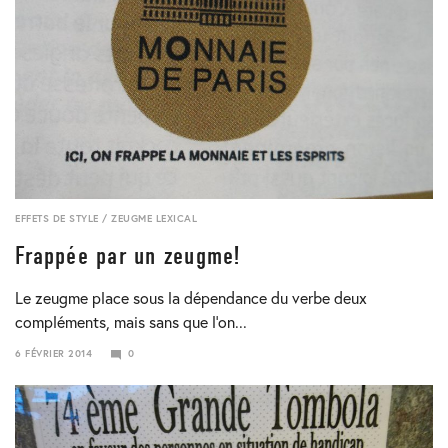
EFFETS DE STYLE
/
ZEUGME LEXICAL
Frappée par un zeugme!
Le zeugme place sous la dépendance du verbe deux
compléments, mais sans que l’on...
6 FÉVRIER 2014
0
24
JANVIER
2018