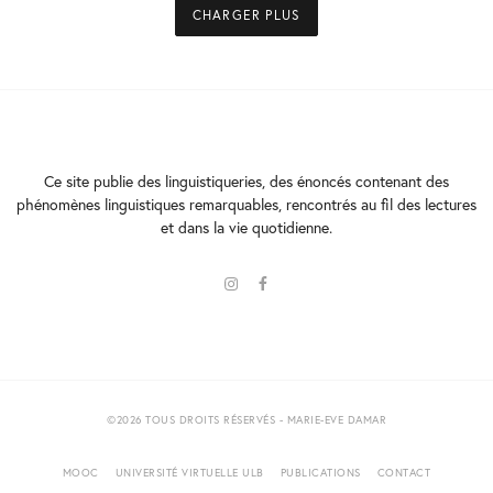
CHARGER PLUS
Ce site publie des linguistiqueries, des énoncés contenant des
phénomènes linguistiques remarquables, rencontrés au fil des lectures
et dans la vie quotidienne.
©2026 TOUS DROITS RÉSERVÉS - MARIE-EVE DAMAR
MOOC
UNIVERSITÉ VIRTUELLE ULB
PUBLICATIONS
CONTACT