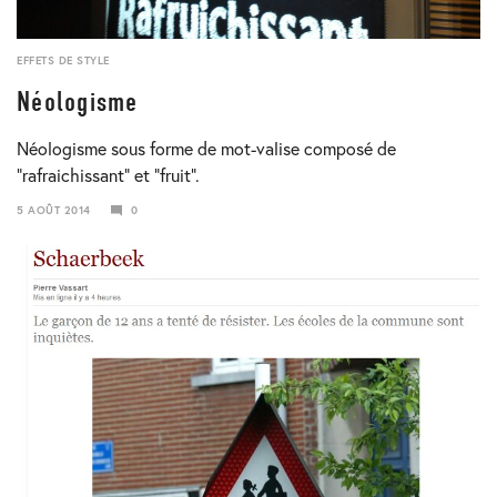
EFFETS DE STYLE
Néologisme
Néologisme sous forme de mot-valise composé de
“rafraichissant” et “fruit”.
5 AOÛT 2014
0
24
JANVIER
2018