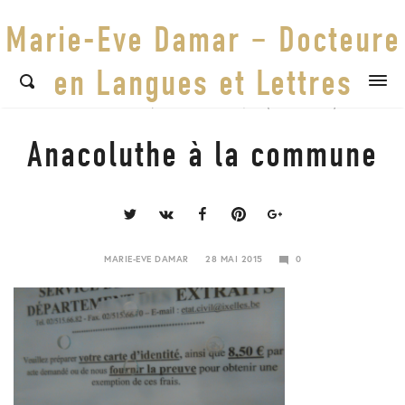
Marie-Eve Damar – Docteure
en Langues et Lettres
ECARTS DE STYLE
/
ECARTS SYNTAXIQUES (SYNTAXISMES)
Anacoluthe à la commune
Share
this
post
MARIE-EVE DAMAR
28 MAI 2015
0
24
JANVIER
2018