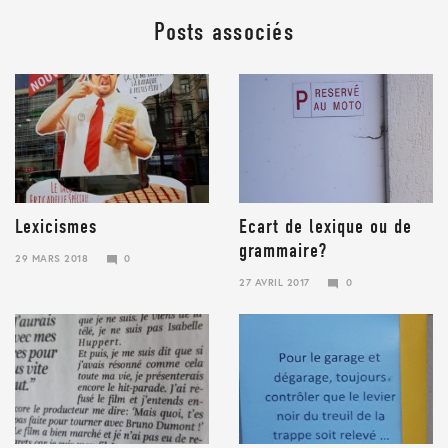
Posts associés
Lexicismes
Ecart de lexique ou de
grammaire?
29 MARS 2018
0
29
27 AVRIL 2017
0
MARS
23
2018
JANVIER
2018