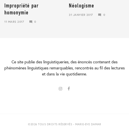
Impropriété par
Néologisme
homonymie
31 JANVIER 2017
0
23
11 MARS 2017
0
JANVIER
23
2018
JANVIER
2018
Ce site publie des linguistiqueries, des énoncés contenant des
phénomènes linguistiques remarquables, rencontrés au fil des lectures
et dans la vie quotidienne.
©2026 TOUS DROITS RÉSERVÉS - MARIE-EVE DAMAR