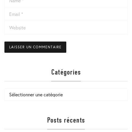
Email
*
Website
Catégories
Catégories
Posts récents