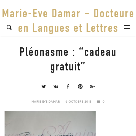
Marie-Eve Damar – Docteure
en Langues et Lettres
FAIBLESSES DE STYLE
Pléonasme : “cadeau
gratuit”
Share
this
post
MARIE-EVE DAMAR
6 OCTOBRE 2013
0
24
JANVIER
2018