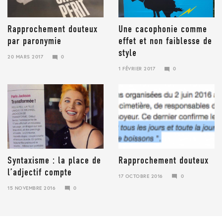
Rapprochement douteux
Une cacophonie comme
par paronymie
effet et non faiblesse de
style
20 MARS 2017
0
28
1 FÉVRIER 2017
0
JANVIER
23
2018
JANVIER
2018
Syntaxisme : la place de
Rapprochement douteux
l’adjectif compte
17 OCTOBRE 2016
0
23
15 NOVEMBRE 2016
0
JANVIER
23
2018
JANVIER
2018