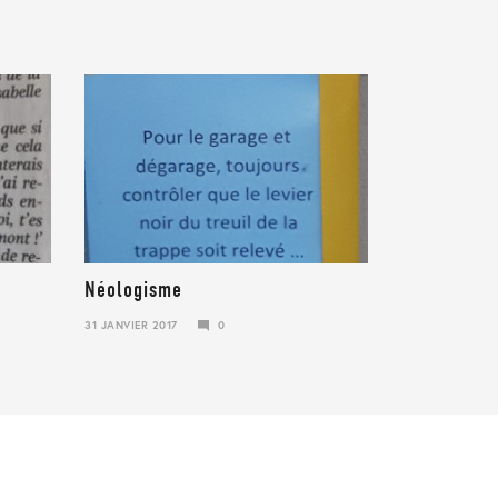
Néologisme
31 JANVIER 2017
0
23
JANVIER
2018