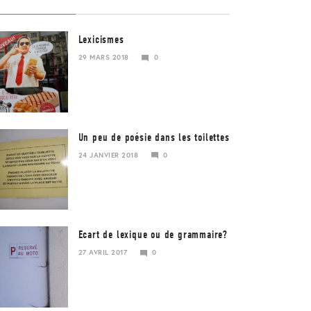
Lexicismes
29 MARS 2018
0
29
MARS
2018
Un peu de poésie dans les toilettes
24 JANVIER 2018
0
Ecart de lexique ou de grammaire?
27 AVRIL 2017
0
23
JANVIER
2018