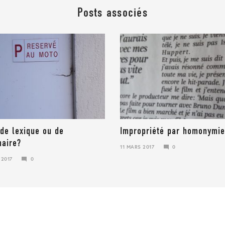
Posts associés
 de lexique ou de
Impropriété par homonymie
aire?
11 MARS 2017
0
23
 2017
0
JANVIER
2018