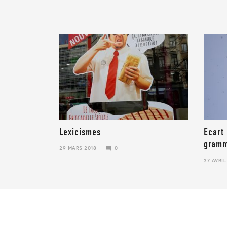
Lexicismes
Ecart
gramm
29 MARS 2018
0
29
27 AVRIL
MARS
23
2018
JANVIER
2018