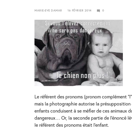
this
post
MARIE-EVE DAMAR
16 FÉVRIER 2014
0
24
JANVIER
2018
Le référent des pronoms (pronom complément “l'” e
mais la photographie autorise la présupposition q
enfants conduisent à se méfier de ces animaux d
dangereux… Or, la seconde partie de l’énoncé lèv
le référent des pronoms était l’enfant.