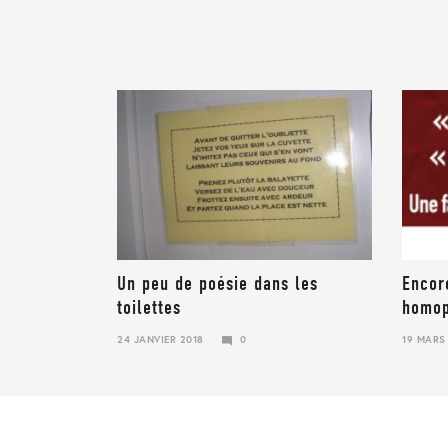
Un peu de poésie dans les
Encor
toilettes
homop
24 JANVIER 2018
0
19 MARS
23
JANVIER
2018