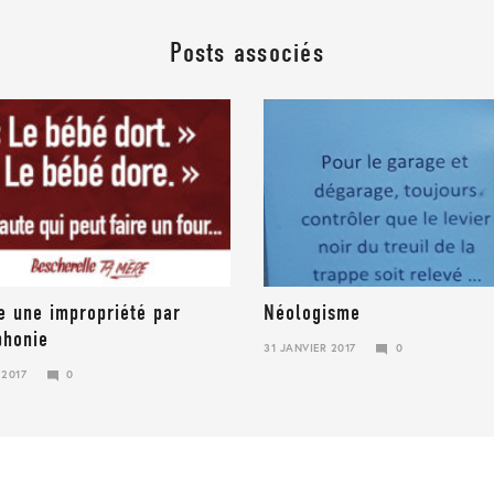
Posts associés
e une impropriété par
Néologisme
honie
31 JANVIER 2017
0
23
 2017
0
JANVIER
2018