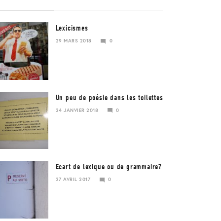
Lexicismes
29 MARS 2018
0
29
MARS
2018
Un peu de poésie dans les toilettes
24 JANVIER 2018
0
Ecart de lexique ou de grammaire?
27 AVRIL 2017
0
23
JANVIER
2018